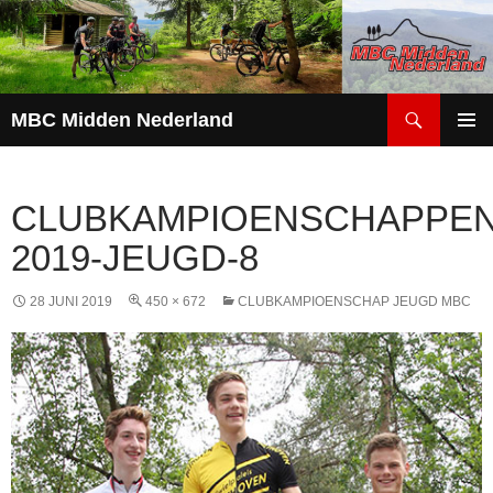
Zoeken
MBC Midden Nederland
GA
PRIMAI
NAAR
MENU
DE
CLUBKAMPIOENSCHAPPEN
INHOUD
2019-JEUGD-8
28 JUNI 2019
450 × 672
CLUBKAMPIOENSCHAP JEUGD MBC