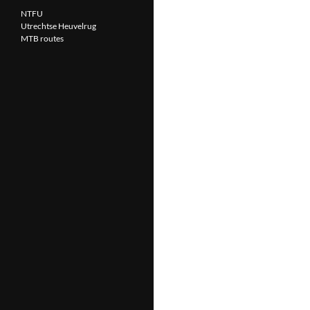
NTFU
Utrechtse Heuvelrug
MTB routes