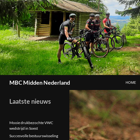
GA NAAR
Zoeken
MBC Midden Nederland
HOME
Laatste nieuws
Mooie drukbezochte VWC
wedstrijd in Soest
Succesvolle bestuurswisseling