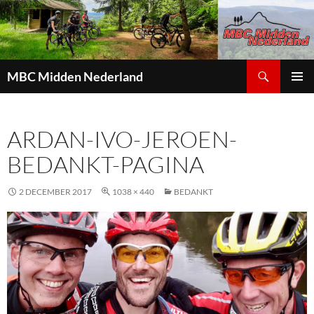
Zoeken
MBC Midden Nederland
GA
PRIMAI
NAAR
MENU
DE
ARDAN-IVO-JEROEN-
INHOUD
BEDANKT-PAGINA
2 DECEMBER 2017
1038 × 440
BEDANKT