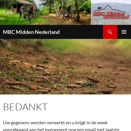
Zoeken
MBC Midden Nederland
GA
PRIMAI
NAAR
MENU
DE
INHOUD
BEDANKT
Uw gegevens worden verwerkt en u krijgt in de week
voorafgaand aan het evenement nog een email met laatste