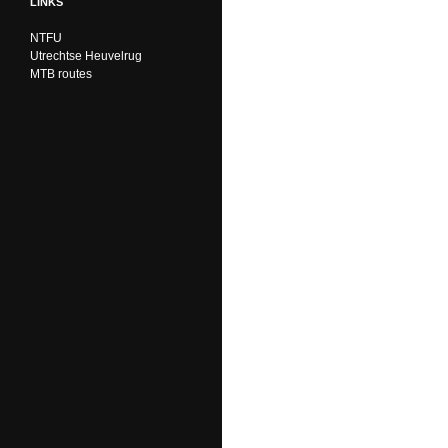
LINKS
NTFU
Utrechtse Heuvelrug
MTB routes