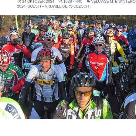
24 OKTOBER 2024
1038 × 440
VELUWSE MTB WINTERC
2024 (SOEST) – VRIJWILLIGERS GEZOCHT